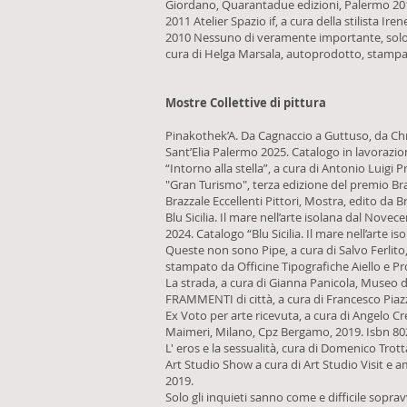
Giordano, Quarantadue edizioni, Palermo 2015
2011 Atelier Spazio if, a cura della stilista Ir
2010 Nessuno di veramente importante, solo
cura di Helga Marsala, autoprodotto, stampat
Mostre Collettive di pittura
Pinakothek’A. Da Cagnaccio a Guttuso, da Chris
Sant’Elia Palermo 2025. Catalogo in lavorazio
“Intorno alla stella”, a cura di Antonio Luigi
"Gran Turismo", terza edizione del premio Bra
Brazzale Eccellenti Pittori, Mostra, edito da Br
Blu Sicilia. Il mare nell’arte isolana dal Nov
2024. Catalogo “Blu Sicilia. Il mare nell’arte
Queste non sono Pipe, a cura di Salvo Ferlito
stampato da Officine Tipografiche Aiello e P
La strada, a cura di Gianna Panicola, Museo 
FRAMMENTI di città, a cura di Francesco Piazz
Ex Voto per arte ricevuta, a cura di Angelo C
Maimeri, Milano, Cpz Bergamo, 2019. Isbn 8
L' eros e la sessualità, cura di Domenico Trot
Art Studio Show a cura di Art Studio Visit e a
2019.
Solo gli inquieti sanno come e difficile sopr