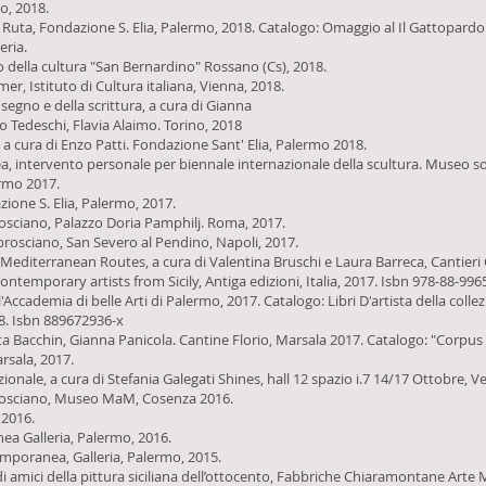
o, 2018.
Ruta, Fondazione S. Elia, Palermo, 2018. Catalogo: Omaggio al Il Gattopardo 
heria.
zzo della cultura "San Bernardino" Rossano (Cs), 2018.
 Istituto di Cultura italiana, Vienna, 2018.
 segno e della scrittura, a cura di Gianna
o Tedeschi, Flavia Alaimo. Torino, 2018
a cura di Enzo Patti. Fondazione Sant' Elia, Palermo 2018.
nea, intervento personale per biennale internazionale della scultura. Museo s
ermo 2017.
ione S. Elia, Palermo, 2017.
osciano, Palazzo Doria Pamphilj. Roma, 2017.
rosciano, San Severo al Pendino, Napoli, 2017.
diterranean Routes, a cura di Valentina Bruschi e Laura Barreca, Cantieri Cu
temporary artists from Sicily, Antiga edizioni, Italia, 2017. Isbn 978-88-99
dell'Accademia di belle Arti di Palermo, 2017. Catalogo: Libri D'artista della coll
18. Isbn 889672936-x
tta Bacchin, Gianna Panicola. Cantine Florio, Marsala 2017. Catalogo: "Corpus e
rsala, 2017.
onale, a cura di Stefania Galegati Shines, hall 12 spazio i.7 14/17 Ottobre, V
brosciano, Museo MaM, Cosenza 2016.
, 2016.
ea Galleria, Palermo, 2016.
mporanea, Galleria, Palermo, 2015.
 di amici della pittura siciliana dell’ottocento, Fabbriche Chiaramontane Ar