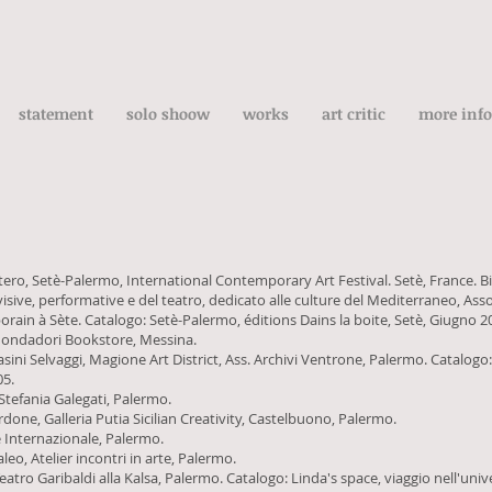
statement
solo shoow
works
art critic
more info
ttero, Setè-Palermo, International Contemporary Art Festival. Setè, France. 
ti visive, performative e del teatro, dedicato alle culture del Mediterraneo,
orain à Sète. Catalogo: Setè-Palermo, éditions Dains la boite, Setè, Giugno 2
Mondadori Bookstore, Messina.
iasini Selvaggi, Magione Art District, Ass. Archivi Ventrone, Palermo. Catalogo
05.
 Stefania Galegati, Palermo.
one, Galleria Putia Sicilian Creativity, Castelbuono, Palermo.
fè Internazionale, Palermo.
eo, Atelier incontri in arte, Palermo.
eatro Garibaldi alla Kalsa, Palermo. Catalogo: Linda's space, viaggio nell'uni