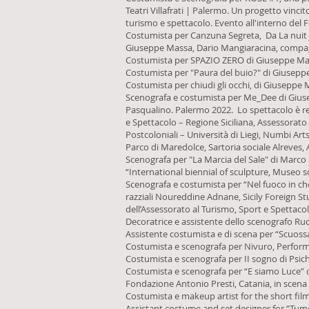
Teatri Villafrati | Palermo. Un progetto vinci
turismo e spettacolo. Evento all'interno del F
Costumista per Canzuna Segreta, Da La nuit 
Giuseppe Massa, Dario Mangiaracina, compagn
Costumista per SPAZIO ZERO di Giuseppe Mass
Costumista per "Paura del buio?" di Giusepp
Costumista per chiudi gli occhi, di Giuseppe
Scenografa e costumista per Me_Dee di Giuse
Pasqualino. Palermo 2022. Lo spettacolo è rea
e Spettacolo – Regione Siciliana, Assessorato
Postcoloniali – Università di Liegi, Numbi Ar
Parco di Maredolce, Sartoria sociale Alreves
Scenografa per "La Marcia del Sale" di Marco R
“International biennial of sculpture, Museo s
Scenografa e costumista per “Nel fuoco in cho
razziali Noureddine Adnane, Sicily Foreign S
dell’Assessorato al Turismo, Sport e Spettacolo
Decoratrice e assistente dello scenografo Rudy
Assistente costumista e di scena per “Scuoss
Costumista e scenografa per Nivuro, Perfor
Costumista e scenografa per II sogno di Psic
Costumista e scenografa per “E siamo Luce” d
Fondazione Antonio Presti, Catania, in scena 
Costumista e makeup artist for the short fil
Assistant costume and set designer for “Tumo