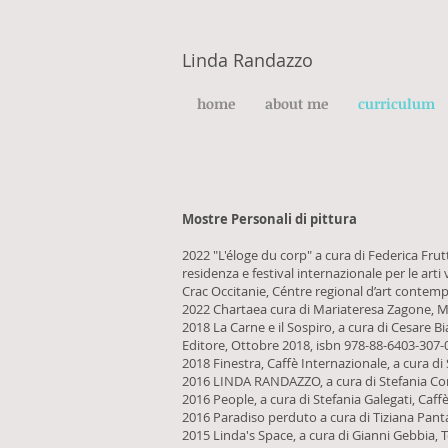
Linda Randazzo
home
about me
curriculum
Mostre Personali di pittura
2022 "L'éloge du corp" a cura di Federica Fru
residenza e festival internazionale per le ar
Crac Occitanie, Céntre regional d’art contemp
2022 Chartaea cura di Mariateresa Zagone, 
2018 La Carne e il Sospiro, a cura di Cesare B
Editore, Ottobre 2018, isbn 978-88-6403-307-
2018 Finestra, Caffè Internazionale, a cura di
2016 LINDA RANDAZZO, a cura di Stefania Cord
2016 People, a cura di Stefania Galegati, Caf
2016 Paradiso perduto a cura di Tiziana Pantal
2015 Linda's Space, a cura di Gianni Gebbia, T