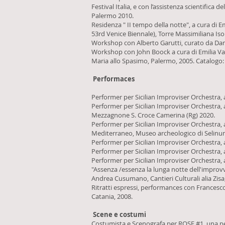
Festival Italia, e con l’assistenza scientifica
Palermo 2010.
Residenza " II tempo della notte", a cura di 
53rd Venice Biennale), Torre Massimiliana Iso
Workshop con Alberto Garutti, curato da Daniel
Workshop con John Boock a cura di Emilia Vale
Maria allo Spasimo, Palermo, 2005. Catalogo
Performaces
Performer per Sicilian Improviser Orchestra, 
Performer per Sicilian Improviser Orchestra, 
Mezzagnone S. Croce Camerina (Rg) 2020.
Performer per Sicilian Improviser Orchestra,
Mediterraneo, Museo archeologico di Selinun
Performer per Sicilian Improviser Orchestra,
Performer per Sicilian Improviser Orchestra, a
Performer per Sicilian Improviser Orchestra, 
"Assenza /essenza la lunga notte dell'improvv
Andrea Cusumano, Cantieri Culturali alia Zis
Ritratti espressi, performances con Francesco
Catania, 2008.
Scene e costumi
Costumista e Scenografa per ROSE #1, una per