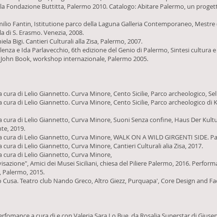
 della Fondazione Buttitta, Palermo 2010. Catalogo: Abitare Palermo, un progett
Emilio Fantin, Istitutione parco della Laguna Galleria Contemporaneo, Mestre 
la di S. Erasmo. Venezia, 2008.
a Bigi. Cantieri Culturali alla Zisa, Palermo, 2007.
nza e Ida Parlavecchio, 6th edizione del Genio di Palermo, Sintesi cultura e 
: John Book, workshop internazionale, Palermo 2005.
a cura di Lelio Giannetto. Curva Minore, Cento Sicilie, Parco archeologico, Se
a cura di Lelio Giannetto. Curva Minore, Cento Sicilie, Parco archeologico di
 a cura di Lelio Giannetto, Curva Minore, Suoni Senza confine, Haus Der Kult
te, 2019.
 a cura di Lelio Giannetto, Curva Minore, WALK ON A WILD GIRGENTI SIDE. Pa
 cura di Lelio Giannetto, Curva Minore, Cantieri Culturali alia Zisa, 2017.
a cura di Lelio Giannetto, Curva Minore,
isazione", Amici dei Musei Siciliani, chiesa del Piliere Palermo, 2016. Perfo
a, Palermo, 2015.
 Cusa. Teatro club Nando Greco, Altro Giezz, Purquapa', Core Design and Facol
fomance a cura di e con Valeria Sara Lo Bue, da Rosalia Superstar di Giusep