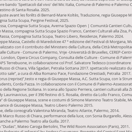
tore bando 'Spettacoli dal vivo' del Mic Italia, Comune di Palermo e Palermo 
estino di Santa Rosalia. 2025.
juste avant les forêts di Bernard-Marie Koltès, Traduzione, regia Giuseppe
ia Sutta Scupa, Pergine Festival, 2025.
a, Compagnia Sutta Scupa, Averna Spazio Open | Comunità Cantieri Cultural
e Massa, compagnia Sutta Scupa Spazio Franco, Cantieri Culturali alla Zisa
 Massa, Compagnia Sutta Scupa, Teatro Libero, Residenze, Palermo 2024.
ppe Massa, Castello di Maredolcee 47 ° edizione del Festival di Morgana, M
lizzato con il contributo del Ministero della Cultura, della Città Metropoli
 alle Culture - Comune di Palermo, Vrije -Università di Bruxelles, CEREP-Cent
ts London, Opera Circus Company, Consulta delle Culture - Comune di Palermo,
, APS Terrebuone, in collaborazione col Prof. Salvatore Tedesco (coordinator
usso di Chiara, Villa Sgadari, Petralia Sottana 2017. spettacolo realizzato du
otto sale”, a cura di Alba Romano Pace, Fondazione Orestiadi, Petralia 2017.
rus (reprise)”,testo e regia di Giuseppe Massa, A.C. Sutta Scupa, con ‘a Str
tudents, Corda Pazza. In collaborazione con il Comune di Palermo-Assessorato
 della Regione Siciliana. In scena allo Spazio Perriera, cantieri culturali alla 
 Laurinavicius, per il 390 festino di S. Rosalia, diretto da Lollo Franco, Co
a” di Giuseppe Massa, scene e costumi di Simone Mannino Teatro Stabile, Me
mance di Giuseppe Massa, Teatro Libero Palermo 2015.
he, della coreografa Valentina Miranda, Teatro Atlante, Palermo, 2014.
i Marco Russo di Chiara, performance della luce, con Sonia Burgarello, Ales
anche a Palermo Teatro alla Guilla. 2017.
m "Dudas", Mateo Caroga Bertolini, The Wild Room Association (Paris), 2011.
r foderato d' infanzia” by Andrea Cusumano. Progetto del Central Saint Mart