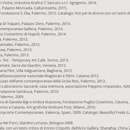
Visive, Industria Grafica T. Sarcuto s.r.l- Agrigento, 2014.
o, Palazzo Moncada, Caltanissetta, 2015.
Fondazione S. Elia, Palermo, 2015. Catalogo: Noi per le donne con un testo d
 Di Trapani, Palazzo Ziino, Palermo, 2014.
ontemporanea Galleria, Palermo, 2014.
zo Costantino di Napoli, Palermo, 2014.
isa, Palermo, 2013.
 Pantaleo, Palermo, 2013.
nea, Palermo, 2013.
ca, Palermo, 2013.
o. TAC - Temporary Art Cafe. Torino, 2013.
imate, Serra dei Giardini, Venezia, 2012.
naria Film, Villa Valguarnera, Bagheria, 2012.
 dell'associazione nazionale Magistrati e 50mt. Catania 2012.
Museo dell'arte contemporanea della Sicilia Riso, Palermo, 2012.
i Laboratorio Saccardi, casa memoria, associazione Peppino Impastato, Addio
, Fondazione Sambuca, Palermo, 2010.
 Palermo, 2009.
ura di Daniela Bigi e Ambra Stazzone, Fondazione Puglisi Cosentino, Catania, 20
ermo e Catania. Arti grafiche Amilcare Pizzi, Milano, 2010.
 Forja Arte Contemporaneo, Valencia, Spain, 2009. Catalogo: Beautiful Freak (La
a dei Porci, Giardini Lorusso, Bologna 2008.
a, con un testo critico di Enrico Crispolti, dell'Arco Gallery, Shanghai, China 2