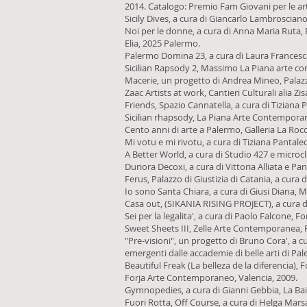
2014. Catalogo: Premio Fam Giovani per le arti 
Sicily Dives, a cura di Giancarlo Lambroscian
Noi per le donne, a cura di Anna Maria Ruta, 
Elia, 2025 Palermo.
Palermo Domina 23, a cura di Laura Francesca
Sicilian Rapsody 2, Massimo La Piana arte c
Macerie, un progetto di Andrea Mineo, Palaz
Zaac Artists at work, Cantieri Culturali alia Z
Friends, Spazio Cannatella, a cura di Tiziana
Sicilian rhapsody, La Piana Arte Contempora
Cento anni di arte a Palermo, Galleria La Roc
Mi votu e mi rivotu, a cura di Tiziana Pantale
A Better World, a cura di Studio 427 e microcl
Duriora Decoxi, a cura di Vittoria Alliata e Pa
Ferus, Palazzo di Giustizia di Catania, a cura
Io sono Santa Chiara, a cura di Giusi Diana, 
Casa out, (SIKANIA RISING PROJECT), a cura d
Sei per la legalita', a cura di Paolo Falcone
Sweet Sheets III, Zelle Arte Contemporanea,
"Pre-visioni", un progetto di Bruno Cora', a c
emergenti dalle accademie di belle arti di Pal
Beautiful Freak (La belleza de la diferencia),
Forja Arte Contemporaneo, Valencia, 2009.
Gymnopedies, a cura di Gianni Gebbia, La Bai
Fuori Rotta, Off Course, a cura di Helga Marsal