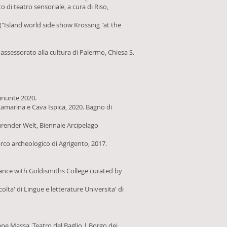
o di teatro sensoriale, a cura di Riso,
("Island world side show Krossing "at the
assessorato alla cultura di Palermo, Chiesa S.
linunte 2020.
 Kamarina e Cava Ispica, 2020. Bagno di
urender Welt, Biennale Arcipelago
rco archeologico di Agrigento, 2017.
rmance with Goldismiths College curated by
ta' di Lingue e letterature Universita' di
pe Massa, Teatro del Baglio | Borgo dei