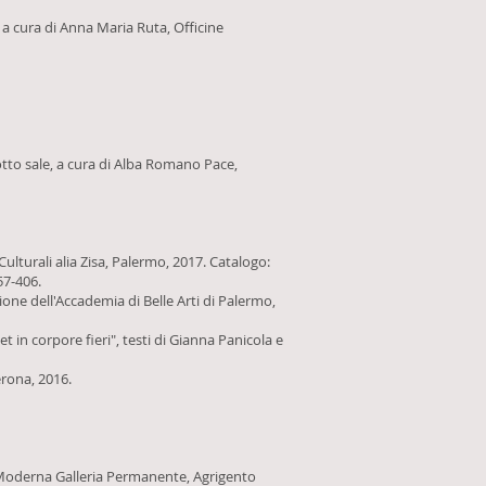
a cura di Anna Maria Ruta, Officine
otto sale, a cura di Alba Romano Pace,
lturali alia Zisa, Palermo, 2017. Catalogo:
657-406.
ezione dell'Accademia di Belle Arti di Palermo,
t in corpore fieri", testi di Gianna Panicola e
erona, 2016.
te Moderna Galleria Permanente, Agrigento