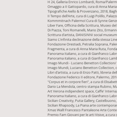
H 24, Galleria Enrico Lombardi, Roma/Palerm
Omaggio a II Gattopardo, cura di Anna Maria 
Tipografiche Aiello & Provenzano, 2018, Bag
II Tempo dell'Arte, cura di Luigi Polillo, Pala
Kommmitnach Palermo! Cura di Synne Genzmer,
Liber Fare, Officina della Scrittura, Museo del
Di Piazza, Toni Romanelli, Mario Zito, Ermann
Scrittura d'artista, DANISINNI social museum 
Siamo L'infinita declinazione della stessa Li
Fondazione Orestiadi, Petralia Soprana, Pal
Fragmenta, a cura di Anna Maria Ruta, Fondaz
Panorama Italiano, a cura di Gianfranco Labr
Panorama italiano, a cura di Gianfranco Lamb
Imago Mundi - Luciano Benetton Collection/ Me
Imago Mundi, Luciano Benetton Collection, con
Libri d'artista, a cura di Enzo Patti, libreria 
Fondazione Federico II editore, Palermo, 20
"Corpus et in corpore fieri", a cura di Elisabe
Dario La Mendola, centro stampa Rubino, Ma
Art Verona indipendent space, Caffe' Internazi
Panorama Italiano, a cura di Gianfranco La
Sicilian Creativity, Putia Gallery, Castelbuono
Sicilian Rhapsody, La Piana arte contemporan
Xmas Wall! Francesco Pantaleone Arte Conte
Premio Fam Giovani per le arti Visive, a cura