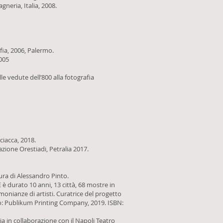
gneria, Italia, 2008.
afia, 2006, Palermo.
2005
e vedute dell’800 alla fotografia
Sciacca, 2018.
zione Orestiadi, Petralia 2017.
ura di Alessandro Pinto.
è durato 10 anni, 13 città, 68 mostre in
imonianze di artisti. Curatrice del progetto
ado: Publikum Printing Company, 2019. ISBN:
a in collaborazione con il Napoli Teatro