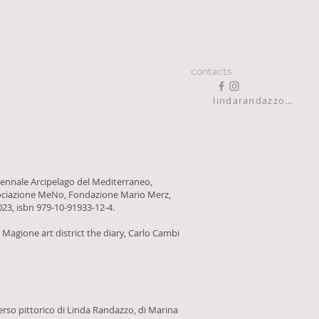
contacts
lindarandazzo9@gmail.com
Biennale Arcipelago del Mediterraneo,
 Associazione MeNo, Fondazione Mario Merz,
023, isbn 979-10-91933-12-4.
: Magione art district the diary, Carlo Cambi
verso pittorico di Linda Randazzo, di Marina