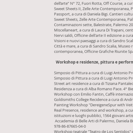
dell’arte” N° 72, Fuori Rotta, Off Course, a c
Sweet Sheets II, Zelle Arte Contemporanea, 
Passport, a cura di Daniela Bigi. Cantieri cultu
Sweet Sheets, Zelle Arte Contemporanea, Pa
Contaminazioni sette, Balestrate, Palermo 2
Miscellaneart, a cura di Laura Di Trapani, cen
Nervi saldi, Officine dell'arte II edizione a c
Visioni e nuovi paesaggi a cura di Sandro Sca
Città e mare, a cura di Sandro Scalia, Museo 
contemporanea, Officine Grafiche Riunite Sp
Workshop e residenze, pittura e perfo
Simposio di Pittura a cura di Luigi Antonio P
Simposio di Pittura a cura di Luigi Antonio P
Street art residence a cura di Tiziana Pantaleo
Residenza a cura di Alba Romano Pace. 4° Bie
Workshop con Emilio Fantin, Caffè internazi
Goldismiths College Recidence a cura di Andre
Painting Workshop "DereigeneSpur with Veit Jo
Real Presence, residence and workshop, a cura
istituzioni e luoghi pubblici, 1564 giovani art
Accademia di Belle Arti di Palermo, Daniela B
978-86-87665-04-0
Workshop teatrale "Teatro de Los Sentidos" di