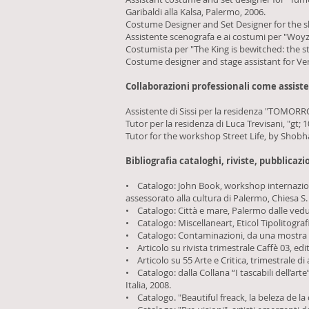
Garibaldi alla Kalsa, Palermo, 2006.
Costume Designer and Set Designer for the sh
Assistente scenografa e ai costumi per "Woyze
Costumista per "The King is bewitched: the s
Costume designer and stage assistant for Vend
Collaborazioni professionali come assiste
Assistente di Sissi per la residenza "TOMO
Tutor per la residenza di Luca Trevisani, "gt
Tutor for the workshop Street Life, by Shob
Bibliografia cataloghi, riviste, pubblicazio
• Catalogo: John Book, workshop internazional
assessorato alla cultura di Palermo, Chiesa S
• Catalogo: Città e mare, Palermo dalle vedu
• Catalogo: Miscellaneart, Eticol Tipolitogra
• Catalogo: Contaminazioni, da una mostra a c
• Articolo su rivista trimestrale Caffè 03, e
• Articolo su 55 Arte e Critica, trimestrale d
• Catalogo: dalla Collana “I tascabili dell’ar
Italia, 2008.
• Catalogo. "Beautiful freack, la beleza de la