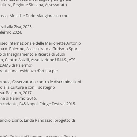
Cultura, Regione Siciliana, Assessorato
 Massa, Musiche Dario Mangiaracina con
i alla Zisa, 2025.
, Palermo 2024.
useo internazionale delle Marionette Antonio
tana di Palermo, Assessorato al Turismo Sport
ro di Insegnamento e Ricerca di Studi
 Centro Astalli, Associazione UN.I.S., ATS
e DAMS di Palermo).
rante una residenza d’artista per
ummula, Osservatorio contro le discriminazioni
 alla Cultura e con il sostegno
Zisa. Palermo, 2017.
mune di Palermo, 2016.
rcadante, E45 Napoli Fringe Festival 2015.
sandro Librio, Linda Randazzo, progetto di
in’s College of London. In scena al Teatro