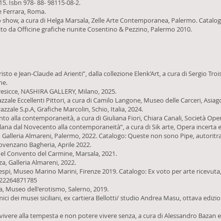
. Isbn 978- 88- 98115-08-2.
ene Ferrara, Roma.
 show, a cura di Helga Marsala, Zelle Arte Contemporanea, Palermo. Catalo
o da Officine grafiche riunite Cosentino & Pezzino, Palermo 2010.
to e Jean-Claude ad Arienti”, dalla collezione Elenk’Art, a cura di Sergio Tr
ne.
 Presicce, NASHIRA GALLERY, Milano, 2025.
zzale Eccellenti Pittori, a cura di Camilo Langone, Museo delle Carceri, Asia
azzale S.p.A, Grafiche Marcolin, Schio, Italia, 2024.
ecento alla contemporaneità, a cura di Giuliana Fiori, Chiara Canali, Società 
 isolana dal Novecento alla contemporaneità”, a cura di Sik arte, Opera incert
, Galleria Almareni, Palermo, 2022. Catalogo: Queste non sono Pipe, autoritra
rovenzano Bagheria, Aprile 2022.
del Convento del Carmine, Marsala, 2021.
a, Galleria Almareni, 2022.
respi, Museo Marino Marini, Firenze 2019. Catalogo: Ex voto per arte ricevuta
022264871785
ta, Museo dell'erotismo, Salerno, 2019.
mici dei musei siciliani, ex cartiera Bellotti/ studio Andrea Masu, ottava ediz
avvivere alla tempesta e non potere vivere senza, a cura di Alessandro Bazan e