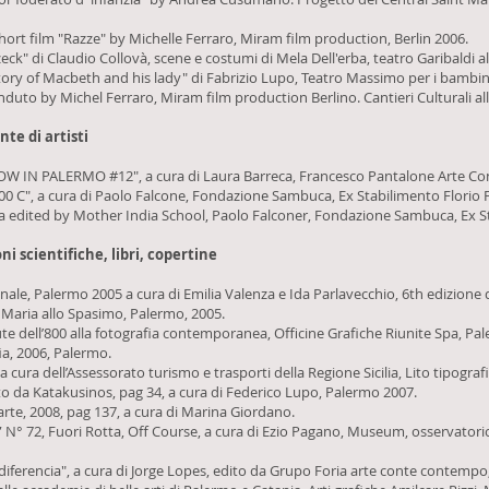
ort film "Razze" by Michelle Ferraro, Miram film production, Berlin 2006.
ck" di Claudio Collovà, scene e costumi di Mela Dell'erba, teatro Garibaldi a
tory of Macbeth and his lady" di Fabrizio Lupo, Teatro Massimo per i bambin
uto by Michel Ferraro, Miram film production Berlino. Cantieri Culturali all
nte di artisti
RROW IN PALERMO #12", a cura di Laura Barreca, Francesco Pantalone Arte 
; 100 C", a cura di Paolo Falcone, Fondazione Sambuca, Ex Stabilimento Florio
ha edited by Mother India School, Paolo Falconer, Fondazione Sambuca, Ex St
ni scientifiche, libri, copertine
e, Palermo 2005 a cura di Emilia Valenza e Ida Parlavecchio, 6th edizione d
. Maria allo Spasimo, Palermo, 2005.
te dell’800 alla fotografia contemporanea, Officine Grafiche Riunite Spa, Pa
fia, 2006, Palermo.
ura dell’Assessorato turismo e trasporti della Regione Sicilia, Lito tipogra
dito da Katakusinos, pag 34, a cura di Federico Lupo, Palermo 2007.
i arte, 2008, pag 137, a cura di Marina Giordano.
te” N° 72, Fuori Rotta, Off Course, a cura di Ezio Pagano, Museum, osservatorio
 diferencia", a cura di Jorge Lopes, edito da Grupo Foria arte conte contempo