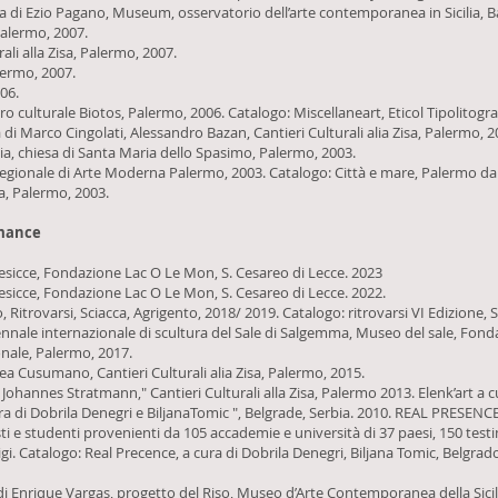
ura di Ezio Pagano, Museum, osservatorio dell’arte contemporanea in Sicilia, Ba
Palermo, 2007.
rali alla Zisa, Palermo, 2007.
lermo, 2007.
006.
tro culturale Biotos, Palermo, 2006. Catalogo: Miscellaneart, Eticol Tipolitogr
ura di Marco Cingolati, Alessandro Bazan, Cantieri Culturali alia Zisa, Palermo, 
lia, chiesa di Santa Maria dello Spasimo, Palermo, 2003.
regionale di Arte Moderna Palermo, 2003. Catalogo: Città e mare, Palermo dall
a, Palermo, 2003.
rmance
resicce, Fondazione Lac O Le Mon, S. Cesareo di Lecce. 2023
resicce, Fondazione Lac O Le Mon, S. Cesareo di Lecce. 2022.
, Ritrovarsi, Sciacca, Agrigento, 2018/ 2019. Catalogo: ritrovarsi VI Edizione, 
nnale internazionale di scultura del Sale di Salgemma, Museo del sale, Fonda
onale, Palermo, 2017.
a Cusumano, Cantieri Culturali alia Zisa, Palermo, 2015.
hannes Stratmann," Cantieri Culturali alla Zisa, Palermo 2013. Elenk’art a c
 di Dobrila Denegri e BiljanaTomic ", Belgrade, Serbia. 2010. REAL PRESENCE 
isti e studenti provenienti da 105 accademie e università di 37 paesi, 150 test
igi. Catalogo: Real Precence, a cura di Dobrila Denegri, Biljana Tomic, Belgr
 Enrique Vargas, progetto del Riso, Museo d’Arte Contemporanea della Sicili