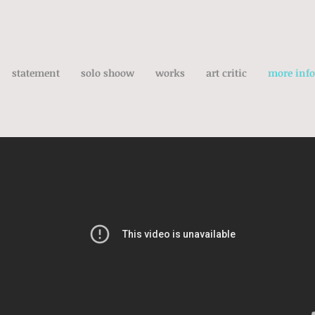
statement
solo shoow
works
art critic
more info