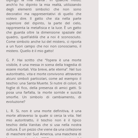
anch'io ho dipinto la mia realtà, utilizzando
degli elementi simbolici che non sono
decorativi ma rappresentativi di quello che
volevo dire. Il gatto che sta nella parte
superiore del dipinto, la parte del cielo,
rappresenta la metafisica e la luce. È un gatto
che guarda oltre la dimensione spaziale del
quadro, quell'aldilà che a noi è sconosciuto.
Come simbolo anche lui del mistero, ci riporta
a un fuori campo che noi non conosciamo, il
mistero. Quello è il mio gatto!
G. P. Hai scritto che “l’opera è una morte
visibile, è una messa in scena della tragedia di
essere mortali. Vita breve, arte eterna”. Nel tuo
autoritratto, vita e morte convivono attraverso
alcuni simboli particolari, come ad esempio il
teschio: una Santa Muerte. Si nutre di colori, di
foglie di fico, della presenza di amici gatti. Si
posa una farfalla, la morte sorride e suscita
smorfie. Un simbolo di cambiamento, di
evoluzione?
L. R. Si, non è una morte definitiva, è una
morte attraverso la quale si cerca la vita. Nel
mio autoritratto, il teschio non è il tipico
teschio della Vanitas che si usa nella nostra
cultura. È un pezzo che viene da una collezione
di maschere del Sud America, una maschera di