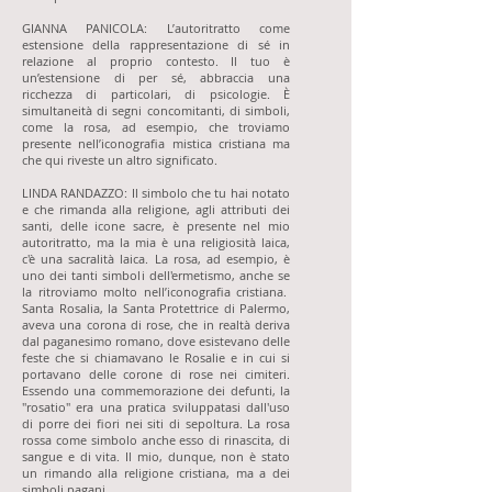
GIANNA PANICOLA: L’autoritratto come
estensione della rappresentazione di sé in
relazione al proprio contesto. Il tuo è
un’estensione di per sé, abbraccia una
ricchezza di particolari, di psicologie. È
simultaneità di segni concomitanti, di simboli,
come la rosa, ad esempio, che troviamo
presente nell’iconografia mistica cristiana ma
che qui riveste un altro significato.
LINDA RANDAZZO: Il simbolo che tu hai notato
e che rimanda alla religione, agli attributi dei
santi, delle icone sacre, è presente nel mio
autoritratto, ma la mia è una religiosità laica,
c'è una sacralità laica. La rosa, ad esempio, è
uno dei tanti simboli dell'ermetismo, anche se
la ritroviamo molto nell’iconografia cristiana.
Santa Rosalia, la Santa Protettrice di Palermo,
aveva una corona di rose, che in realtà deriva
dal paganesimo romano, dove esistevano delle
feste che si chiamavano le Rosalie e in cui si
portavano delle corone di rose nei cimiteri.
Essendo una commemorazione dei defunti, la
"rosatio" era una pratica sviluppatasi dall'uso
di porre dei fiori nei siti di sepoltura. La rosa
rossa come simbolo anche esso di rinascita, di
sangue e di vita. Il mio, dunque, non è stato
un rimando alla religione cristiana, ma a dei
simboli pagani.