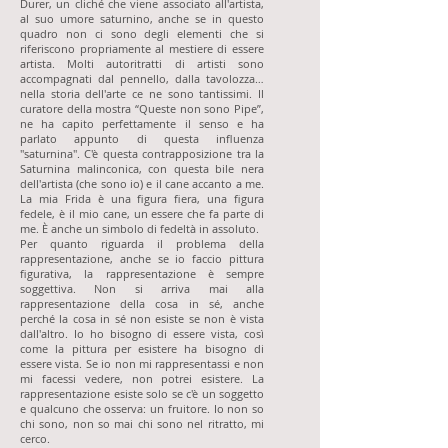
Durer, un cliché che viene associato all'artista,
al suo umore saturnino, anche se in questo
quadro non ci sono degli elementi che si
riferiscono propriamente al mestiere di essere
artista. Molti autoritratti di artisti sono
accompagnati dal pennello, dalla tavolozza…
nella storia dell'arte ce ne sono tantissimi. Il
curatore della mostra “Queste non sono Pipe”,
ne ha capito perfettamente il senso e ha
parlato appunto di questa influenza
"saturnina". C'è questa contrapposizione tra la
Saturnina malinconica, con questa bile nera
dell'artista (che sono io) e il cane accanto a me.
La mia Frida è una figura fiera, una figura
fedele, è il mio cane, un essere che fa parte di
me. È anche un simbolo di fedeltà in assoluto.
Per quanto riguarda il problema della
rappresentazione, anche se io faccio pittura
figurativa, la rappresentazione è sempre
soggettiva. Non si arriva mai alla
rappresentazione della cosa in sé, anche
perché la cosa in sé non esiste se non è vista
dall'altro. Io ho bisogno di essere vista, così
come la pittura per esistere ha bisogno di
essere vista. Se io non mi rappresentassi e non
mi facessi vedere, non potrei esistere. La
rappresentazione esiste solo se c'è un soggetto
e qualcuno che osserva: un fruitore. Io non so
chi sono, non so mai chi sono nel ritratto, mi
cerco.