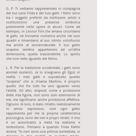
G. P. Ti vediamo rappresentata in compagnia
del tuo cane Frida e dei tuoi gatti. I felini sono
tra i soggetti preferiti da moltissimi artisti e
costituiscono una presenza simbolica
preminente nelle opere di alcuni. Come ad
esempio, in Leonor Fini che amava circondarsi
di gatti, ne troviamo numerosi anche nei suoi
quadri e rimandano al suo istinto voluttuoso
ma anche al sovrannaturale. Il tuo gatto
sospeso sembra appartenere ad un’altra
dimensione, quella trascendente. Lo spirito
che vive nello sguardo del felino.
L. R. Per la tradizione occidentale, i gatti sono
animali esoterici, ce lo insegnano gli Egizi; in
realtà, i miei gatti e soprattutto questo
“sospeso” che si chiama Martino, è proprio
quello che fra tutti ha uno sguardo verso
l'aldilà. Gli altri, disposti come a protezione
della mia figura, non sono solo estensione di
me, ma significano anche protezione affettiva.
Ognuno di loro, è stato ritratto realisticamente
in senso espressivo, cioè ogni gatto
rappresenta per me la propria caratteristica
psicologica, sono dei veri e propri ritratti. Il mio
è un autoritratto a metà tra realismo e
simbolismo. Pensavo a quando Frida Kahlo
diceva: “Io non sono una pittrice surrealista, io
dipingo la mia realtà”. In qualche modo,