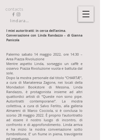
contacts
lindarandazzo9@gmail.com
I miei autoritratti: in cerca dell’anima.
Conversazione con Linda Randazzo – di Gianna
Panicola
Palermo sabato 14 maggio 2022, ore 14:30 –
Area Piazza Rivoluzione
Mentre aspetto Linda, sorseggio un caffè e
osservo Piazza Rivoluzione vuota e battuta dal
sole.
Dopo la mostra personale dal titolo “CHARTÆ”,
a cura di Mariateresa Zagone, nei locali della
Mondadori Bookstore di Messina, Linda
Randazzo, è protagonista insieme ad altri
quattordici artisti di “Queste non sono pipe.
Autoritratti contemporanei”. La mostra
collettiva, a cura di Salvo Ferlito, alla galleria
Almareni di Marco Cocciola, si è conclusa lo
scorso 28 maggio 2022. È proprio l’autoritratto
ad essere il nostro luogo di incontro, di
confronto e di approfondimento. Linda arriva
e ha inizio la nostra conversazione sotto
l’ombrellone. E’ un fiume in piena, travolgente
ed impetuoso.