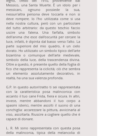
legno, credo del 1910, proveniente dal
Messico, una Santa Muerte. È un idolo per i
messicani, ognuno possiede la sua,
nessun'altra persona deve toccarla e non si
deve rompere. Io l'ho utilizzata come si usa
nella nostra cultura, però con un particolare
del tutto arbitrario: da questo teschio faccio
uscire una falena. Una farfalla, simbolo
dell'anima che esce dall'oscurità per cercare la
luce, infatti, è dipinta dal basso verso l'alto. La
parte superiore del mio quadro, è un cielo
dorato. Ho utilizzato un simbolo tipico dell'arte
bizantina o comunque dell'arte medievale,
simbolo della luce, della trascendenza divina.
Oltre a questo, è presente quello della foglia di
fico che rappresenta la ciclicità; ciò che sembra
un elemento assolutamente decorativo, in
realtà, ha una sua valenza profonda.
G.P. In questo autoritratto ti sei rappresentata
con la caratteristica posa malinconica con
accanto il tuo cane Frida, fiera e sicura. In altri,
invece, mentre abbandoni il tuo corpo a
spasmi isterici, mentre ascolti il suono di una
conchiglia: accarezzare la pittura, avvicinarla al
viso, ascoltarla. Riuscire a cogliere quello che è
capace di donare.
L. R. Mi sono rappresentata con questa posa
della malinconia, tipica della melancolia di